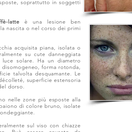
esposte, soprattutto in soggetti
è-latte
è una lesione ben
la nascita o nel corso dei primi
ia acquisita piana, isolata o
ralmente su cute danneggiata
a luce solare. Ha un diametro
he disomogeneo, forma rotonda,
ficie talvolta desquamante. Le
écolleté, superficie estensoria
 del dorso.
no nelle zone più esposte alla
ppaiono di colore bruno, isolate
tondeggiante.
ralmente sul viso con chiazze