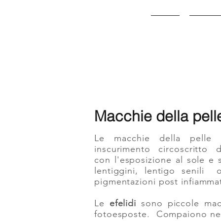
HOME
CHI SO
Macchie della pell
Le macchie della pelle
inscurimento circoscritto
con l'esposizione al sole e 
lentiggini, lentigo senili
pigmentazioni post infiammato
Le
efelidi
sono piccole macc
fotoesposte. Compaiono nella