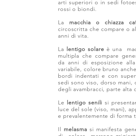
arti superiori o in sedi foto
rossi o biondi.
La
macchia o chiazza caff
circoscritta che compare o al
anni di vita.
La
lentigo solare
è una macch
multipla che compare gene
da anni di esposizione all
variabile, colore bruno anc
bordi indentati e con super
sedi sono viso, dorso mani, d
degli avambracci, parte alta
Le
lentigo senili
si presenta
luce del sole (viso, mani), a
e prevalentemente di forma 
Il
melasma
si manifesta gene