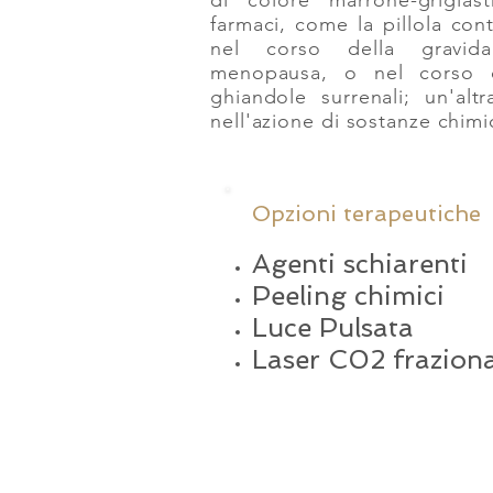
di colore marrone-grigia
farmaci, come la pillola con
nel corso della gravida
menopausa, o nel corso di
ghiandole surrenali; un'alt
nell'azione di sostanze chim
Opzioni terapeutiche
Agenti schiarenti
Peeling chimici
Luce Pulsata
Laser C02 frazion