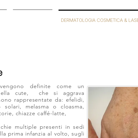
NO
DERMATOLOGIA
DERMATOLOGIA COSMETICA & LAS
e
 vengono definite come un
 della cute, che si aggrava
sono rappresentate da: efelidi,
 o solari, melasma o cloasma,
rie, chiazze caffé-latte,
hie multiple presenti in sedi
 prima infanzia al volto, sugli