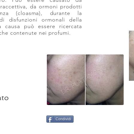
stro. Può essere causato da
traccettiva, da ormoni prodotti
nza (cloasma), durante la
 disfunzioni ormonali della
ra causa può essere ricercata
iche contenute nei profumi.
ato
Condividi