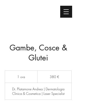
Gambe, Cosce &
Glutei
380
euro
1 ora
1
380 €
o
r
Dr. Platamone Andrea | Dermatologia
Clinica & Cosmetica | Laser Specialist