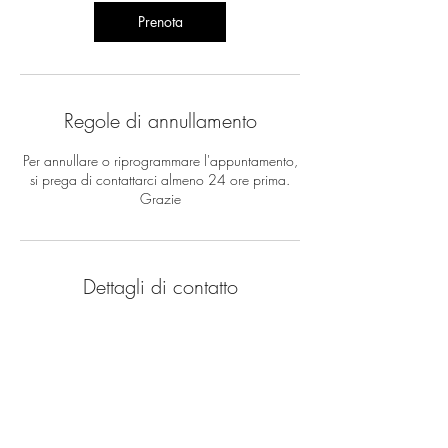
Prenota
Regole di annullamento
Per annullare o riprogrammare l'appuntamento,
si prega di contattarci almeno 24 ore prima.
Grazie
Dettagli di contatto
Via Papa Giovanni XXIII, 9, Agrigento, AG,
Italia